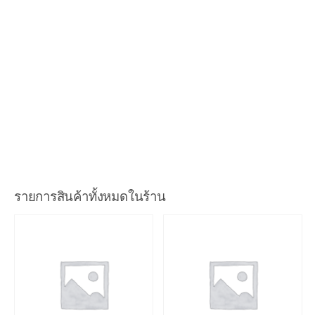
ใบเสร็จ อย่างไร ต้อง จดทะเบียนภาษีมูลค่าเพิ่ม ใหม ทำ
ชุดใบกำกับภาษี
และใบเสร็จรับเงินที่ไหน ทำบัญชีอย่างไร ผม จึง
อยาก จะขอแนะนำ ดังนี้ครับ เข้าไป สมัคร สมาชิก และ เลือก หน้าจองชื่อเพื่อจองชื่อธุรกิจของคุณ โดยชื่อที่สามารถจอง
ได้จะต้องไม่ซ้ำกับธุรกิจ เดิมที่เคย จดไว้ เท่านั้น หลังจากคุณจองชื่อได้แล้ว นำชื่อที่ได้มา กับ ข้อมูล การจอง ให้ กับ ผู้ ที่ให้
บริการ รับ จดทะเบียน ธุรกิจจัดทำต่อไปครับ
ข้อมูล หลักๆ ที่สำคัญ ที่จะต้อง แจ้งให้ ผู้ให้บริการรับ จดทะเบียน ทราบ คือต้องการ จดทะเบียน ในรูป นิติบุคคล รูปแบบ ไหน
เช่น รูปบริษัท ห้างหุ้นส่วน ร้านค้า จดทะเบียนภาษีมูลค่าเพิ่มไหม (ใช้
ชุด ใบกำกับภาษี
กับ คู่ค้า ไหม) และ วัตถุประสงค์ ของ
การทำ ธุรกิจ คือ อะไร ซึ่ง วัตถุประสงค์ หลักๆ ของ เรา จะถูก เพิ่ม เข้า ไป
รายการสินค้าทั้งหมดในร้าน