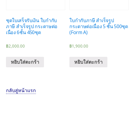
ชุดใบเสร็จรับเงิน ใบกำกับ
ใบกำกับภาษี สำเร็จรูป
ภาษี สำเร็จรูป กระดาษต่อ
กระดาษต่อเนื่อง 5 ชั้น 500ชุด
เนื่อง 6ชั้น 450ชุด
(Form A)
฿
2,000.00
฿
1,900.00
หยิบใส่ตะกร้า
หยิบใส่ตะกร้า
กลับสู่หน้าแรก
ในรายการ ส่วน ผู้ ให้บริการ รับ จดทะเบียน จะใส่ วัตถุประสงค์ ทั่วๆไป เพิ่มเติม ให้เรา แบบครอบจักรวาลอยู่แล้วครับ ซึ่ง