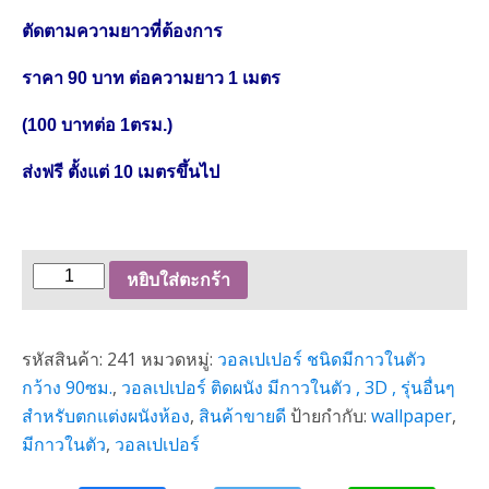
ตัดตามความยาวที่ต้องการ
ราคา 90 บาท ต่อความยาว 1 เมตร
(100 บาทต่อ 1ตรม.)
ส่งฟรี ตั้งแต่ 10 เมตรขึ้นไป
จำนวน
หยิบใส่ตะกร้า
วอลเปเปอร์
มี
รหัสสินค้า:
241
หมวดหมู่:
วอลเปเปอร์ ชนิดมีกาวในตัว
กาว
กว้าง 90ซม.
,
วอลเปเปอร์ ติดผนัง มีกาวในตัว , 3D , รุ่นอื่นๆ
ใน
สำหรับตกแต่งผนังห้อง
,
สินค้าขายดี
ป้ายกำกับ:
wallpaper
,
ตัว
มีกาวในตัว
,
วอลเปเปอร์
ลาย
อิฐ