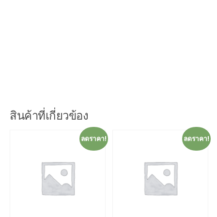
model, we can guarantee the quality, thickness, and color.Q: How do you make replacement with qual
ity problems ?
A: New replacement will be packed into your next container or send to you directly after receive video a
nd photo about quality problems.
Quick Details
Type:
Wallpapers
วอลเปเปอร์ มีกาวในตัว Self Adhesive Wallpaper
Wallpapers Type :
Vinyl Wallpapers
Vinyl Wallpaper Type :
P
สินค้าที่เกี่ยวข้อง
ลดราคา!
ลดราคา!